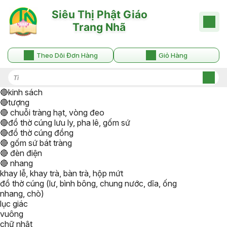
Theo Dõi Đơn Hàng
Giỏ Hàng
🔴kinh sách
🔴tượng
🔴 chuỗi tràng hạt, vòng đeo
🔴đồ thờ cúng lưu ly, pha lê, gốm sứ
🔴đồ thờ cúng đồng
🔴 gốm sứ bát tràng
🔴 đèn điện
🔴 nhang
khay lễ, khay trà, bàn trà, hộp mứt
đồ thờ cúng (lư, bình bông, chung nước, dĩa, ống
nhang, chò)
lục giác
vuông
chữ nhật