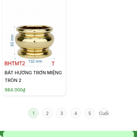
BÁT HƯƠNG TRƠN MIỆNG
TRÒN 2
984.000₫
1
2
3
4
5
Cuối