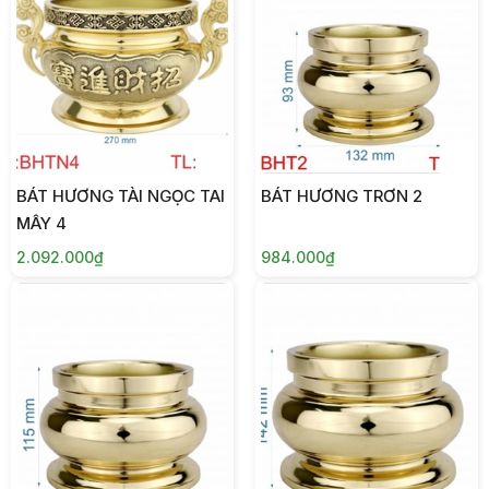
BÁT HƯƠNG TÀI NGỌC TAI
BÁT HƯƠNG TRƠN 2
MÂY 4
2.092.000₫
984.000₫