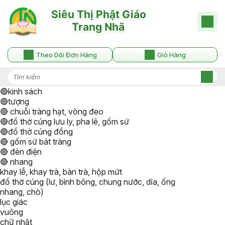
Theo Dõi Đơn Hàng
Giỏ Hàng
🔴kinh sách
🔴tượng
🔴 chuỗi tràng hạt, vòng đeo
🔴đồ thờ cúng lưu ly, pha lê, gốm sứ
🔴đồ thờ cúng đồng
🔴 gốm sứ bát tràng
🔴 đèn điện
🔴 nhang
khay lễ, khay trà, bàn trà, hộp mứt
đồ thờ cúng (lư, bình bông, chung nước, dĩa, ống
nhang, chò)
lục giác
vuông
chữ nhật