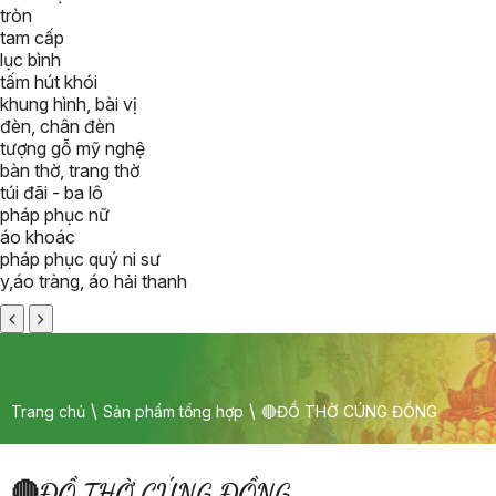
tròn
tam cấp
lục bình
tấm hút khói
khung hình, bài vị
đèn, chân đèn
tượng gỗ mỹ nghệ
bàn thờ, trang thờ
túi đãi - ba lô
pháp phục nữ
áo khoác
pháp phục quý ni sư
y,áo tràng, áo hải thanh
Trang chủ
Sản phẩm tổng hợp
🔴ĐỒ THỜ CÚNG ĐỒNG
🔴ĐỒ THỜ CÚNG ĐỒNG