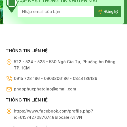
CẬP NHẬT THÔNG TIN KHUYẾN MÃI
THÔNG TIN LIÊN HỆ
522 - 524 - 528 - 530 Ngô Gia Tự, Phường An Đông,
TP.HCM
0915 728 186 - 0903806186 - 0344186186
phapphucphatgiao@gmail.com
THÔNG TIN LIÊN HỆ
https://www.facebook.com/profile.php?
id=61574270876748&locale=vi_VN