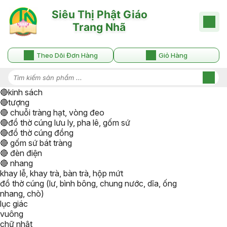
Theo Dõi Đơn Hàng
Giỏ Hàng
🔴kinh sách
🔴tượng
🔴 chuỗi tràng hạt, vòng đeo
🔴đồ thờ cúng lưu ly, pha lê, gốm sứ
🔴đồ thờ cúng đồng
🔴 gốm sứ bát tràng
🔴 đèn điện
🔴 nhang
khay lễ, khay trà, bàn trà, hộp mứt
đồ thờ cúng (lư, bình bông, chung nước, dĩa, ống
nhang, chò)
lục giác
vuông
chữ nhật