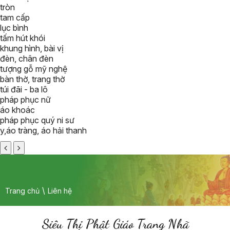
tròn
tam cấp
lục bình
tấm hút khói
khung hình, bài vị
đèn, chân đèn
tượng gỗ mỹ nghệ
bàn thờ, trang thờ
túi đãi - ba lô
pháp phục nữ
áo khoác
pháp phục quý ni sư
y,áo tràng, áo hải thanh
Trang chủ
Liên hệ
Siêu Thị Phật Giáo Trang Nhã