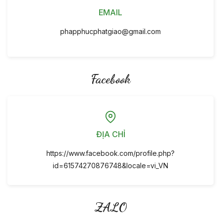
EMAIL
phapphucphatgiao@gmail.com
Facebook
ĐỊA CHỈ
https://www.facebook.com/profile.php?
id=61574270876748&locale=vi_VN
ZALO