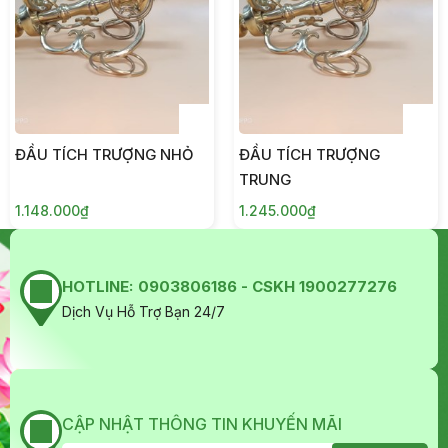
ĐẦU TÍCH TRƯỢNG NHỎ
ĐẦU TÍCH TRƯỢNG
TRUNG
1.148.000₫
1.245.000₫
HOTLINE:
0903806186 - CSKH 1900277276
Dịch Vụ Hỗ Trợ Bạn 24/7
CẬP NHẬT THÔNG TIN KHUYẾN MÃI