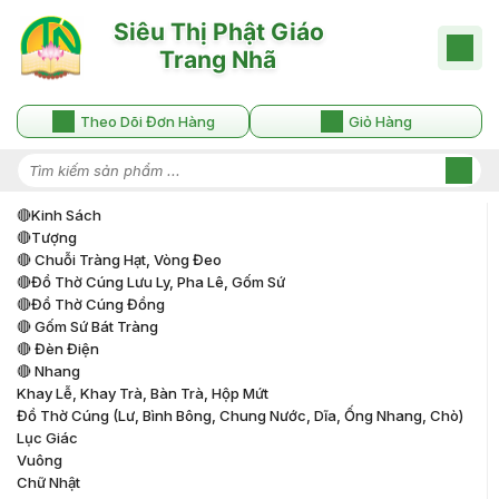
Theo Dõi Đơn Hàng
Giỏ Hàng
🔴kinh Sách
🔴tượng
🔴 Chuỗi Tràng Hạt, Vòng Đeo
🔴đồ Thờ Cúng Lưu Ly, Pha Lê, Gốm Sứ
🔴đồ Thờ Cúng Đồng
🔴 Gốm Sứ Bát Tràng
🔴 Đèn Điện
🔴 Nhang
Khay Lễ, Khay Trà, Bàn Trà, Hộp Mứt
Đồ Thờ Cúng (lư, Bình Bông, Chung Nước, Dĩa, Ống Nhang, Chò)
Lục Giác
Vuông
Chữ Nhật