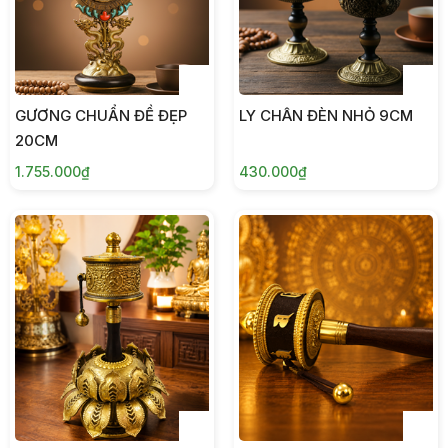
GƯƠNG CHUẨN ĐỀ ĐẸP
LY CHÂN ĐÈN NHỎ 9CM
20CM
1.755.000₫
430.000₫