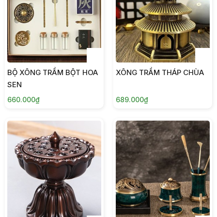
BỘ XÔNG TRẦM BỘT HOA
XÔNG TRẦM THÁP CHÙA
SEN
660.000₫
689.000₫