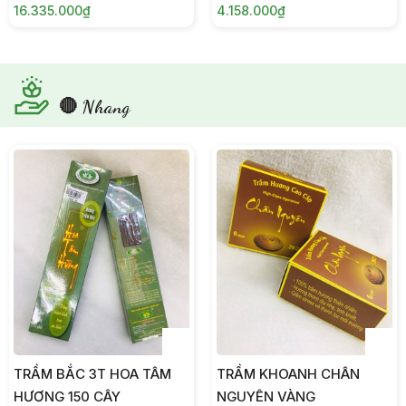
16.335.000₫
4.158.000₫
🔴 Nhang
TRẦM BẮC 3T HOA TÂM
TRẦM KHOANH CHÂN
HƯƠNG 150 CÂY
NGUYÊN VÀNG