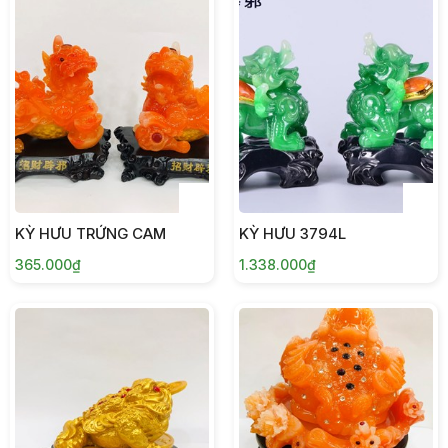
KỲ HƯU TRỨNG CAM
KỲ HƯU 3794L
365.000₫
1.338.000₫