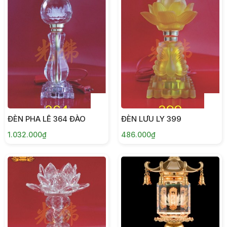
ĐÈN PHA LÊ 364 ĐÀO
ĐÈN LƯU LY 399
1.032.000₫
486.000₫