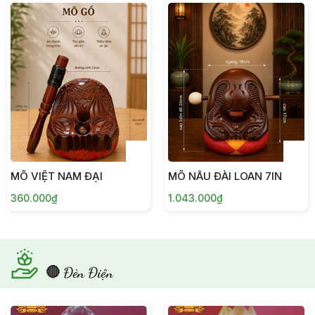
MÕ VIỆT NAM ĐẠI
MÕ NÂU ĐÀI LOAN 7IN
360.000₫
1.043.000₫
🔴 Đèn Điện