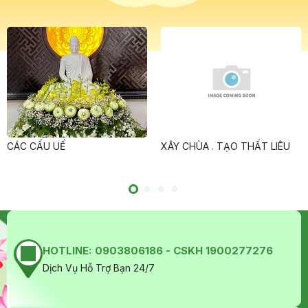
CÁC CẤU UẾ
XÂY CHÙA . TẠO THẤT LIÊU
HOTLINE:
0903806186 - CSKH 1900277276
Dịch Vụ Hỗ Trợ Bạn 24/7