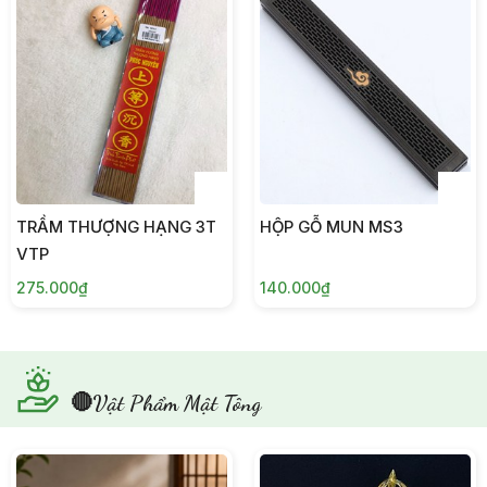
TRẦM THƯỢNG HẠNG 3T
HỘP GỖ MUN MS3
VTP
275.000₫
140.000₫
🔴vật Phẩm Mật Tông