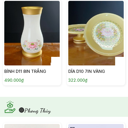
BÌNH D11 8IN TRẮNG
DĨA D10 7IN VÀNG
490.000₫
322.000₫
🔴phong Thủy