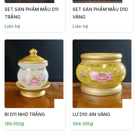
SET SẢN PHẨM MẪU D11
SET SẢN PHẨM MẪU D10
TRẮNG
VÀNG
Liên hệ
Liên hệ
BI D11 NHỎ TRẮNG
LƯ D10 4IN VÀNG
189.000₫
364.000₫