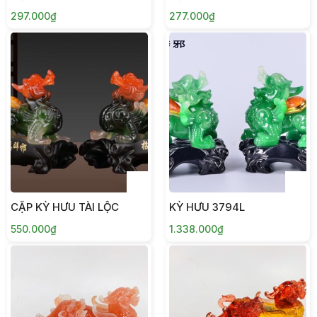
297.000₫
277.000₫
CẶP KỲ HƯU TÀI LỘC
KỲ HƯU 3794L
550.000₫
1.338.000₫