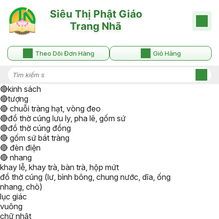
Theo Dõi Đơn Hàng
Giỏ Hàng
🔴kinh sách
🔴tượng
🔴 chuỗi tràng hạt, vòng đeo
🔴đồ thờ cúng lưu ly, pha lê, gốm sứ
🔴đồ thờ cúng đồng
🔴 gốm sứ bát tràng
🔴 đèn điện
🔴 nhang
khay lễ, khay trà, bàn trà, hộp mứt
đồ thờ cúng (lư, bình bông, chung nước, dĩa, ống
nhang, chò)
lục giác
vuông
chữ nhật