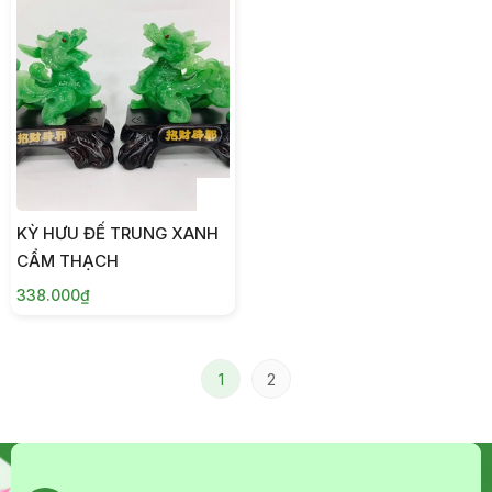
KỲ HƯU ĐẾ TRUNG XANH
CẨM THẠCH
338.000₫
1
2