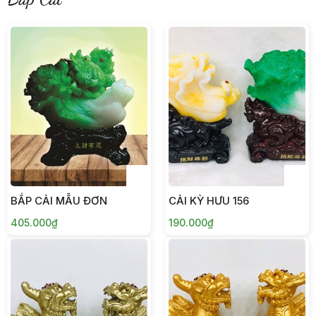
BẮP CẢI MẪU ĐƠN
CẢI KỲ HƯU 156
405.000₫
190.000₫