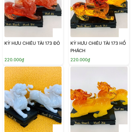
KỲ HƯU CHIÊU TÀI 173 ĐỎ
KỲ HƯU CHIÊU TÀI 173 HỔ
PHÁCH
220.000₫
220.000₫