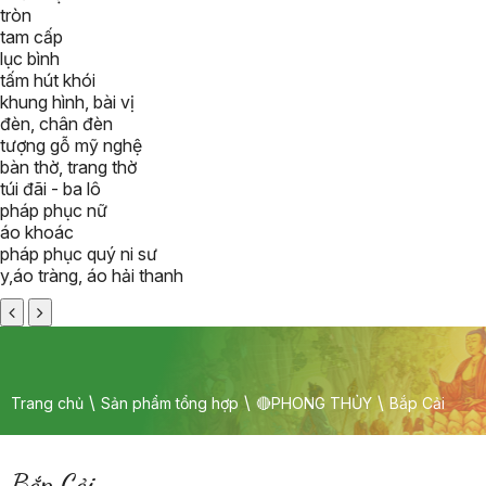
tròn
tam cấp
lục bình
tấm hút khói
khung hình, bài vị
đèn, chân đèn
tượng gỗ mỹ nghệ
bàn thờ, trang thờ
túi đãi - ba lô
pháp phục nữ
áo khoác
pháp phục quý ni sư
y,áo tràng, áo hải thanh
Trang chủ
Sản phẩm tổng hợp
🔴PHONG THỦY
Bắp Cải
Bắp Cải