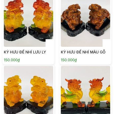
KỲ HƯU ĐẾ NHÍ LƯU LY
KỲ HƯU ĐẾ NHÍ MÀU GỖ
150.000₫
150.000₫