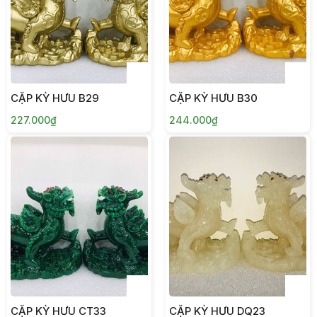
CẶP KỲ HƯU B29
CẶP KỲ HƯU B30
227.000₫
244.000₫
CẶP KỲ HƯU CT33
CẶP KỲ HƯU DQ23