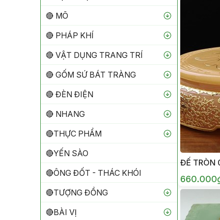
🔴 MÕ
🔴 PHÁP KHÍ
🔴 VẬT DỤNG TRANG TRÍ
🔴 GỐM SỨ BÁT TRÀNG
🔴 ĐÈN ĐIỆN
🔴 NHANG
🔴THỰC PHẨM
🔴YẾN SÀO
ĐẾ TRÒN 0
🔴ÔNG ĐỐT - THÁC KHÓI
660.000
🔴TƯỢNG ĐỒNG
🔴BÀI VỊ