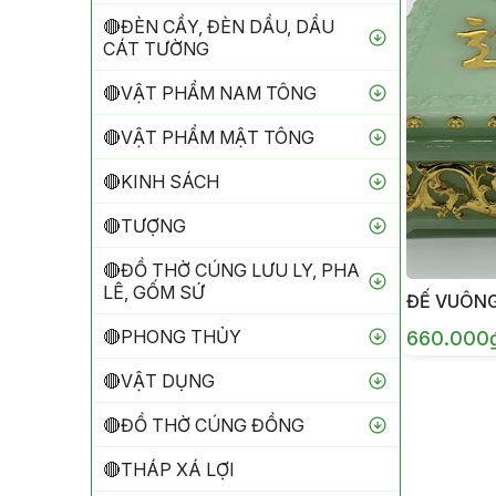
🔴ĐÈN CẦY, ĐÈN DẦU, DẦU
CÁT TƯỜNG
🔴VẬT PHẨM NAM TÔNG
🔴VẬT PHẨM MẬT TÔNG
🔴KINH SÁCH
🔴TƯỢNG
🔴ĐỒ THỜ CÚNG LƯU LY, PHA
LÊ, GỐM SỨ
ĐẾ VUÔNG 
🔴PHONG THỦY
660.000
🔴VẬT DỤNG
🔴ĐỒ THỜ CÚNG ĐỒNG
🔴THÁP XÁ LỢI