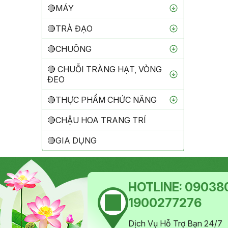
🔴MÁY
🔴TRÀ ĐẠO
🔴CHUÔNG
🔴 CHUỖI TRÀNG HẠT, VÒNG
ĐEO
🔴THỰC PHẨM CHỨC NĂNG
🔴CHẬU HOA TRANG TRÍ
🔴GIA DỤNG
HOTLINE:
090380
1900277276
Dịch Vụ Hỗ Trợ Bạn 24/7