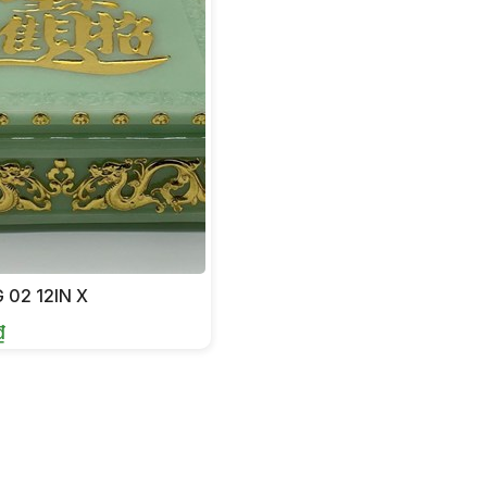
02 12IN X
₫