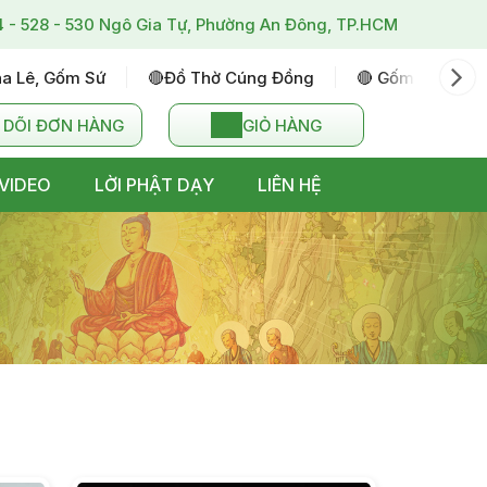
4 - 528 - 530 Ngô Gia Tự, Phường An Đông, TP.HCM
ha Lê, Gốm Sứ
🔴đồ Thờ Cúng Đồng
🔴 Gốm Sứ Bát T
 DÕI ĐƠN HÀNG
GIỎ HÀNG
VIDEO
LỜI PHẬT DẠY
LIÊN HỆ