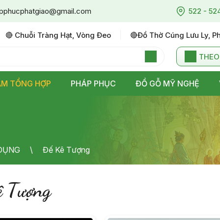
pphucphatgiao@gmail.com
522 - 52
🔴 Chuỗi Tràng Hạt, Vòng Đeo
🔴đồ Thờ Cúng Lưu Ly, P
THEO
ẨM TỔNG HỢP
PHÁP PHỤC
ĐỒ GỖ MỸ NGHỆ
 DỤNG
Đế Kê Tượng
ê Tượng