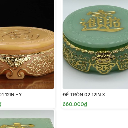
1 12IN HY
ĐẾ TRÒN 02 12IN X
₫
660.000₫