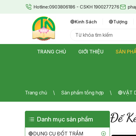
Hotline:
0903806186 - CSKH 1900277276
pha
🔴kinh Sách
🔴tượng
TRANG CHỦ
GIỚI THIỆU
SẢN PH
Trang chủ
Sản phẩm tổng hợp
🔴VẬT
Đế K
Danh mục sản phẩm
🔴DỤNG CỤ ĐỐT TRẦM