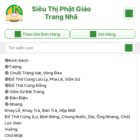
Theo Dõi Đơn Hàng
Giỏ Hàng
🔴kinh Sách
🔴tượng
🔴 Chuỗi Tràng Hạt, Vòng Đeo
🔴đồ Thờ Cúng Lưu Ly, Pha Lê, Gốm Sứ
🔴đồ Thờ Cúng Đồng
🔴 Gốm Sứ Bát Tràng
🔴 Đèn Điện
🔴 Nhang
Khay Lễ, Khay Trà, Bàn Trà, Hộp Mứt
Đồ Thờ Cúng (lư, Bình Bông, Chung Nước, Dĩa, Ống Nhang, Chò)
Lục Giác
Vuông
Chữ Nhật