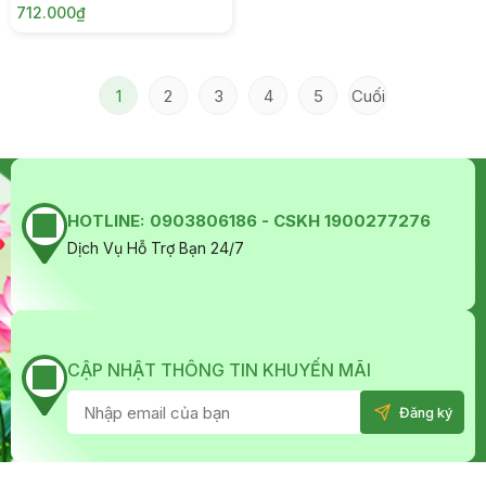
712.000₫
1
2
3
4
5
Cuối
HOTLINE:
0903806186 - CSKH 1900277276
Dịch Vụ Hỗ Trợ Bạn 24/7
CẬP NHẬT THÔNG TIN KHUYẾN MÃI