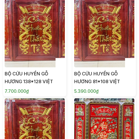
BỘ CỬU HUYỀN GỖ
BỘ CỬU HUYỀN GỖ
HƯƠNG 138*128 VIỆT
HƯƠNG 81*108 VIỆT
7.700.000₫
5.390.000₫