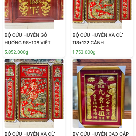
BỘ CỬU HUYỀN GỖ
BỘ CỬU HUYỀN XÀ CỪ
HƯƠNG 98*108 VIỆT
118*122 CẢNH
5.852.000₫
1.753.000₫
BỘ CỬU HUYỀN XÀ CỪ
BV CỬU HUYỀN CAO CẤP