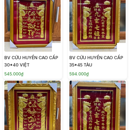
BV CỬU HUYỀN CAO CẤP
BV CỬU HUYỀN CAO CẤP
30*40 VIỆT
35*45 TÀU
545.000₫
594.000₫