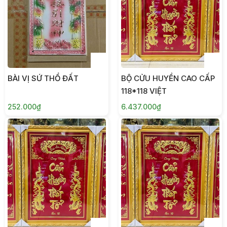
BÀI VỊ SỨ THỔ ĐẤT
BỘ CỬU HUYỀN CAO CẤP
118*118 VIỆT
252.000₫
6.437.000₫