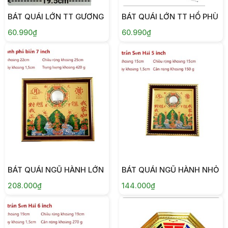
BÁT QUÁI LỚN TT GƯƠNG
BÁT QUÁI LỚN TT HỔ PHÙ
60.990₫
60.990₫
BÁT QUÁI NGŨ HÀNH LỚN
BÁT QUÁI NGŨ HÀNH NHỎ
208.000₫
144.000₫