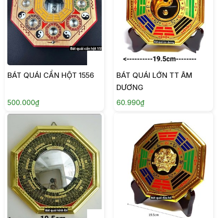
BÁT QUÁI CẨN HỘT 1556
BÁT QUÁI LỚN TT ÂM
DƯƠNG
500.000₫
60.990₫