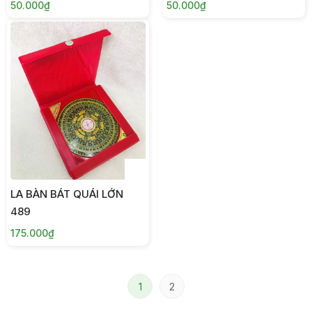
50.000₫
50.000₫
LA BÀN BÁT QUÁI LỚN
489
175.000₫
1
2