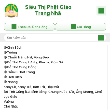
Theo Dõi Đơn Hàng
Giỏ Hàng
🔴kinh Sách
🔴tượng
🔴 Chuỗi Tràng Hạt, Vòng Đeo
🔴đồ Thờ Cúng Lưu Ly, Pha Lê, Gốm Sứ
🔴đồ Thờ Cúng Đồng
🔴 Gốm Sứ Bát Tràng
🔴 Đèn Điện
🔴 Nhang
Khay Lễ, Khay Trà, Bàn Trà, Hộp Mứt
Đồ Thờ Cúng (lư, Bình Bông, Chung Nước, Dĩa, Ống Nhang, Chò)
Lục Giác
Vuông
Chữ Nhật