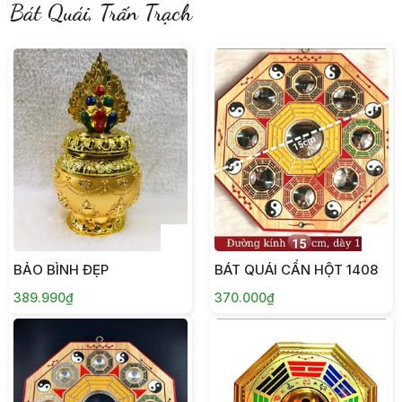
Bát Quái, Trấn Trạch
BẢO BÌNH ĐẸP
BÁT QUÁI CẨN HỘT 1408
389.990₫
370.000₫