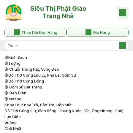
Theo Dõi Đơn Hàng
Giỏ Hàng
🔴kinh Sách
🔴tượng
🔴 Chuỗi Tràng Hạt, Vòng Đeo
🔴đồ Thờ Cúng Lưu Ly, Pha Lê, Gốm Sứ
🔴đồ Thờ Cúng Đồng
🔴 Gốm Sứ Bát Tràng
🔴 Đèn Điện
🔴 Nhang
Khay Lễ, Khay Trà, Bàn Trà, Hộp Mứt
Đồ Thờ Cúng (lư, Bình Bông, Chung Nước, Dĩa, Ống Nhang, Chò)
Lục Giác
Vuông
Chữ Nhật