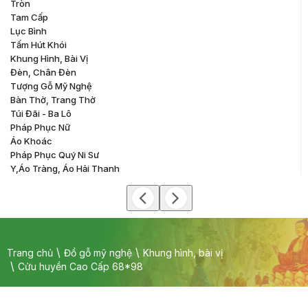
Tròn
Tam Cấp
Lục Bình
Tấm Hút Khói
Khung Hình, Bài Vị
Đèn, Chân Đèn
Tượng Gỗ Mỹ Nghệ
Bàn Thờ, Trang Thờ
Túi Đãi - Ba Lô
Pháp Phục Nữ
Áo Khoác
Pháp Phục Quý Ni Sư
Y,áo Tràng, Áo Hải Thanh
Trang chủ
Đồ gỗ mỹ nghệ
Khung hình, bài vị
Cửu huyền Cao Cấp 68*98