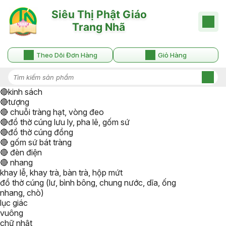
Theo Dõi Đơn Hàng
Giỏ Hàng
🔴kinh sách
🔴tượng
🔴 chuỗi tràng hạt, vòng đeo
🔴đồ thờ cúng lưu ly, pha lê, gốm sứ
🔴đồ thờ cúng đồng
🔴 gốm sứ bát tràng
🔴 đèn điện
🔴 nhang
khay lễ, khay trà, bàn trà, hộp mứt
đồ thờ cúng (lư, bình bông, chung nước, dĩa, ống
nhang, chò)
lục giác
vuông
chữ nhật