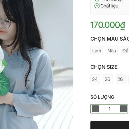
Chất liệu:
170.000₫
CHỌN MÀU SẮ
Lam
Nâu
Đấ
CHỌN SIZE
24
26
28
SỐ LƯỢNG