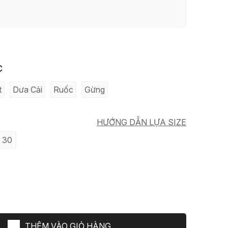
C
t
Dưa Cải
Ruốc
Gừng
HƯỚNG DẪN LỰA SIZE
30
THÊM VÀO GIỎ HÀNG