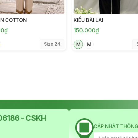
ÒN COTTON
KIỂU BÀI LAI
00₫
150.000₫
Size 24
M
M
6186 - CSKH
CẬP NHẬT THÔNG