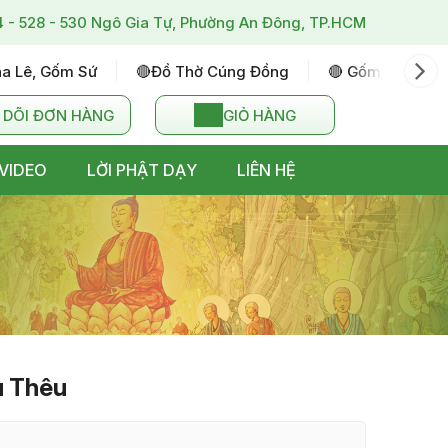
4 - 528 - 530 Ngô Gia Tự, Phường An Đông, TP.HCM
ha Lê, Gốm Sứ
🔴đồ Thờ Cúng Đồng
🔴 Gốm Sứ Bát T
 DÕI ĐƠN HÀNG
GIỎ HÀNG
VIDEO
LỜI PHẬT DẠY
LIÊN HỆ
u Thêu