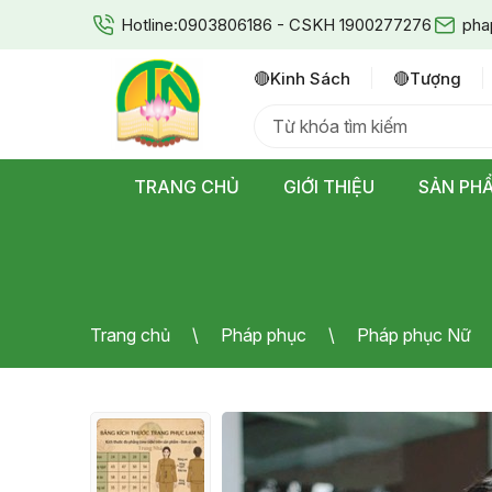
Hotline:
0903806186 - CSKH 1900277276
pha
🔴kinh Sách
🔴tượng
TRANG CHỦ
GIỚI THIỆU
SẢN PH
Trang chủ
Pháp phục
Pháp phục Nữ