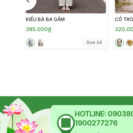
KIỂU BÀ BA GẤM
CỔ TR
395.000₫
320.0
Size 24
HOTLINE:
090380
1900277276