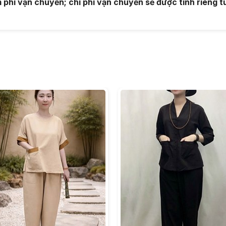
hí vận chuyển; chi phí vận chuyển sẽ được tính riêng tù