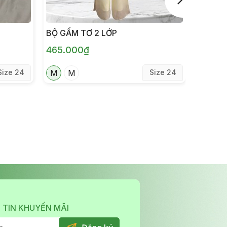
BỘ GẤM TƠ 2 LỚP
SẨM TƠ
465.000₫
465.0
Size 24
M
M
Size 24
 TIN KHUYẾN MÃI