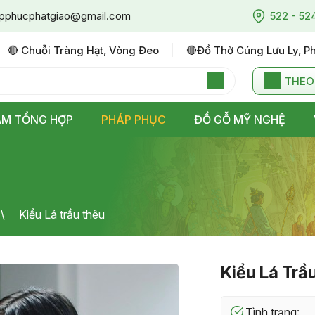
pphucphatgiao@gmail.com
522 - 52
🔴 Chuỗi Tràng Hạt, Vòng Đeo
🔴đồ Thờ Cúng Lưu Ly, P
THEO
ẨM TỔNG HỢP
PHÁP PHỤC
ĐỒ GỖ MỸ NGHỆ
Kiểu Lá trầu thêu
Kiểu Lá Trầ
Tình trạng: