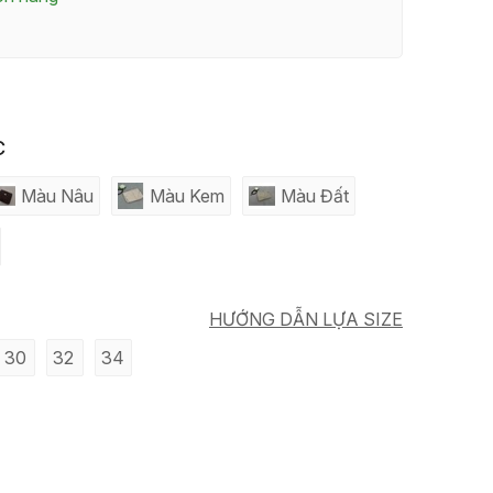
C
Màu Nâu
Màu Kem
Màu Đất
HƯỚNG DẪN LỰA SIZE
30
32
34