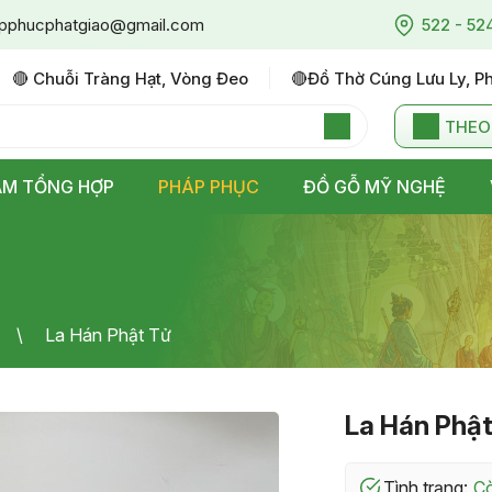
pphucphatgiao@gmail.com
522 - 52
🔴 Chuỗi Tràng Hạt, Vòng Đeo
🔴đồ Thờ Cúng Lưu Ly, P
THEO
ẨM TỔNG HỢP
PHÁP PHỤC
ĐỒ GỖ MỸ NGHỆ
La Hán Phật Tử
La Hán Phậ
Tình trạng: