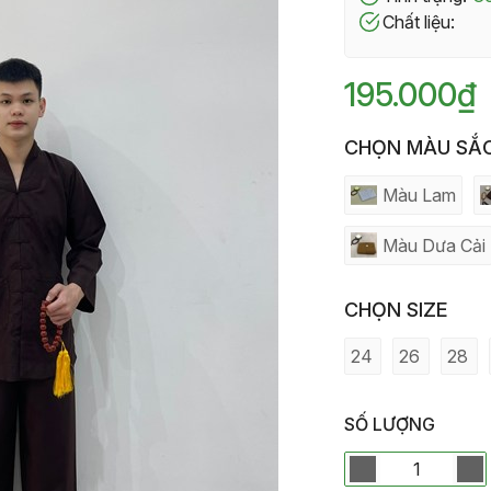
Chất liệu:
195.000₫
CHỌN MÀU SẮ
Màu Lam
Màu Dưa Cải
CHỌN SIZE
24
26
28
SỐ LƯỢNG