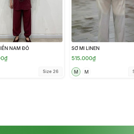
HIỀN NAM ĐỎ
SƠ MI LINEN
00₫
515.000₫
Size 26
M
M