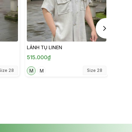
LẢNH TỤ LINEN
LẢNH 
515.000₫
420.0
Size 28
M
M
Size 28
N
N