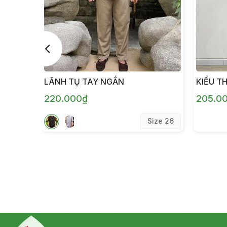
LÃNH TỤ TAY NGẮN
KIỂU T
220.000₫
205.0
Size 26