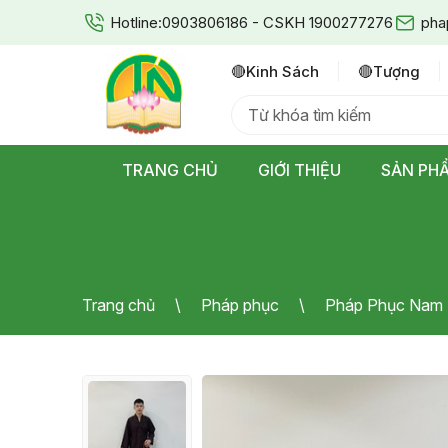
Hotline:
0903806186 - CSKH 1900277276
pha
🔴kinh Sách
🔴tượng
TRANG CHỦ
GIỚI THIỆU
SẢN PH
Trang chủ
Pháp phục
Pháp Phục Nam