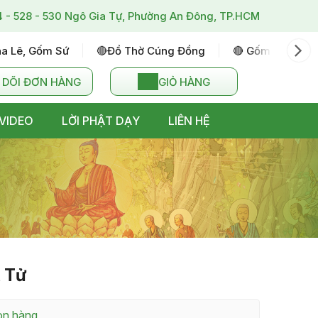
4 - 528 - 530 Ngô Gia Tự, Phường An Đông, TP.HCM
ha Lê, Gốm Sứ
🔴đồ Thờ Cúng Đồng
🔴 Gốm Sứ Bát T
 DÕI ĐƠN HÀNG
GIỎ HÀNG
VIDEO
LỜI PHẬT DẠY
LIÊN HỆ
t Tử
còn hàng