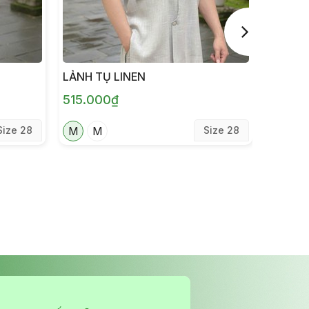
LẢNH TỤ LINEN
LẢNH 
515.000₫
420.0
Size 28
M
M
Size 28
N
N