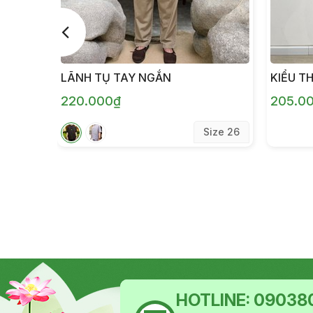
LÃNH TỤ TAY NGẮN
KIỂU T
220.000₫
205.0
Size 26
HOTLINE:
090380