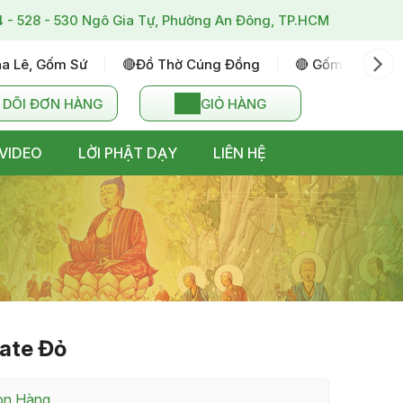
4 - 528 - 530 Ngô Gia Tự, Phường An Đông, TP.HCM
ha Lê, Gốm Sứ
🔴đồ Thờ Cúng Đồng
🔴 Gốm Sứ Bát T
 DÕI ĐƠN HÀNG
GIỎ HÀNG
VIDEO
LỜI PHẬT DẠY
LIÊN HỆ
ate Đỏ
Còn Hàng