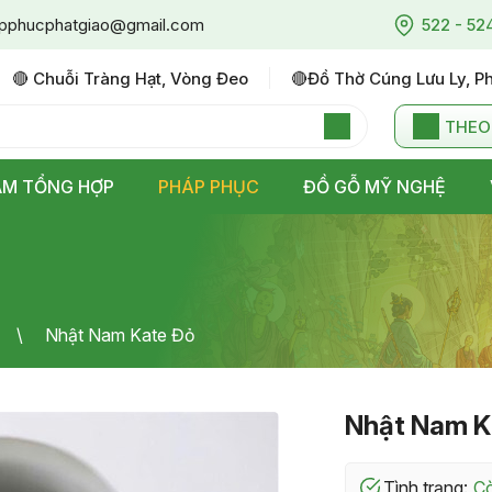
pphucphatgiao@gmail.com
522 - 52
🔴 Chuỗi Tràng Hạt, Vòng Đeo
🔴đồ Thờ Cúng Lưu Ly, P
THEO
ẨM TỔNG HỢP
PHÁP PHỤC
ĐỒ GỖ MỸ NGHỆ
Nhật Nam Kate Đỏ
Nhật Nam K
Tình trạng: