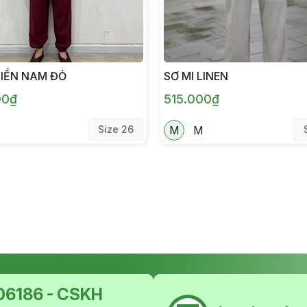
HIỀN NAM ĐỎ
SƠ MI LINEN
00₫
515.000₫
Size 26
M
M
6186 - CSKH