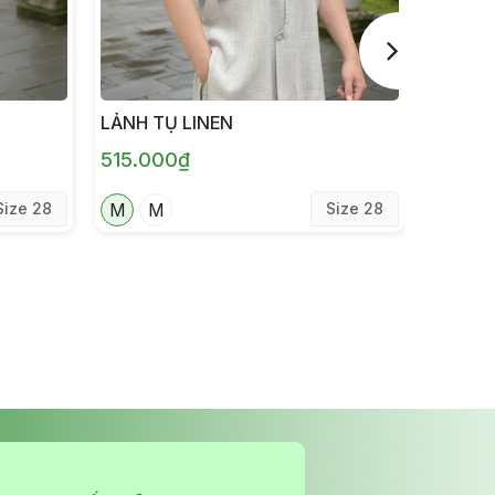
LẢNH TỤ LINEN
LẢNH 
515.000₫
420.0
Size 28
M
M
Size 28
N
N