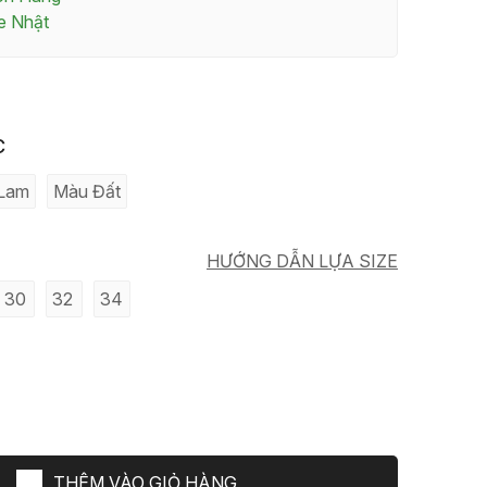
te Nhật
C
Lam
Màu Đất
HƯỚNG DẪN LỰA SIZE
30
32
34
THÊM VÀO GIỎ HÀNG