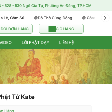
4 - 528 - 530 Ngô Gia Tự, Phường An Đông, TP.HCM
ha Lê, Gốm Sứ
🔴đồ Thờ Cúng Đồng
🔴 Gốm Sứ Bát T
 DÕI ĐƠN HÀNG
GIỎ HÀNG
VIDEO
LỜI PHẬT DẠY
LIÊN HỆ
Phật Tử Kate
Còn Hàng