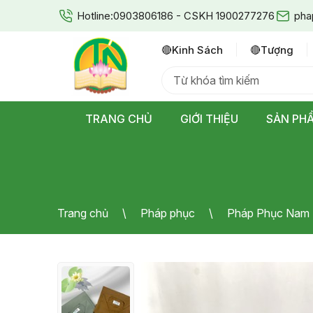
Hotline:
0903806186 - CSKH 1900277276
pha
🔴kinh Sách
🔴tượng
TRANG CHỦ
GIỚI THIỆU
SẢN PH
Trang chủ
Pháp phục
Pháp Phục Nam