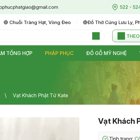
pphucphatgiao@gmail.com
522 - 52
🔴 Chuỗi Tràng Hạt, Vòng Đeo
🔴đồ Thờ Cúng Lưu Ly, P
THEO
ẨM TỔNG HỢP
PHÁP PHỤC
ĐỒ GỖ MỸ NGHỆ
Vạt Khách Phật Tử Kate
Vạt Khách 
Tình trạng: