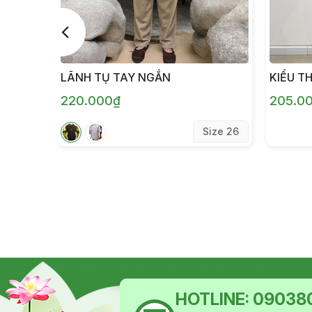
LÃNH TỤ TAY NGẮN
KIỂU T
220.000₫
205.0
Size 26
HOTLINE:
090380