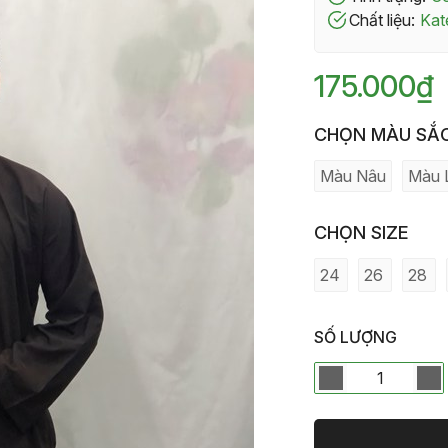
Chất liệu:
Ka
175.000₫
CHỌN MÀU SẮ
Màu Nâu
Màu 
CHỌN SIZE
24
26
28
SỐ LƯỢNG