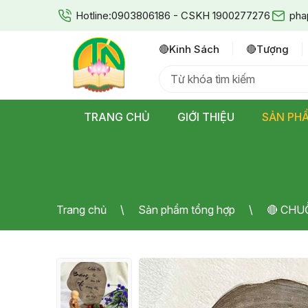
Hotline:
0903806186 - CSKH 1900277276
pha
🔴kinh Sách
🔴tượng
TRANG CHỦ
GIỚI THIỆU
SẢN PH
Trang chủ
Sản phẩm tổng hợp
🔴 CHU