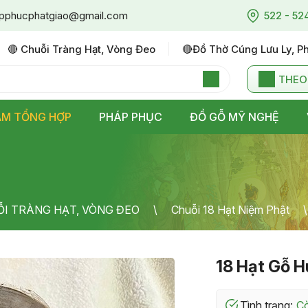
pphucphatgiao@gmail.com
522 - 52
🔴 Chuỗi Tràng Hạt, Vòng Đeo
🔴đồ Thờ Cúng Lưu Ly, P
THEO
ẨM TỔNG HỢP
PHÁP PHỤC
ĐỒ GỖ MỸ NGHỆ
ỖI TRÀNG HẠT, VÒNG ĐEO
Chuỗi 18 Hạt Niệm Phật
18 Hạt Gỗ H
Tình trạng: