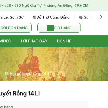
4 - 528 - 530 Ngô Gia Tự, Phường An Đông, TP.HCM
ha Lê, Gốm Sứ
🔴đồ Thờ Cúng Đồng
🔴 Gốm Sứ Bát T
 DÕI ĐƠN HÀNG
GIỎ HÀNG
VIDEO
LỜI PHẬT DẠY
LIÊN HỆ
18 Hạt gỗ huyết rồng 14 li
uyết Rồng 14 Li
còn hàng