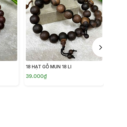
18 HẠT GỖ MUN 18 LI
18 HẠT
39.000₫
33.00