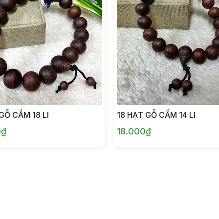
GỖ CẨM 18 LI
18 HẠT GỖ CẨM 14 LI
0₫
18.000₫