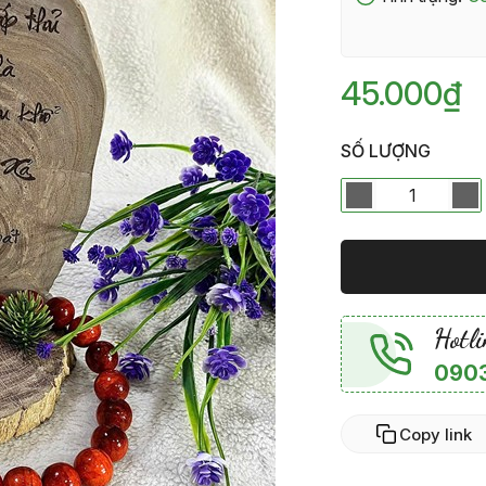
45.000₫
SỐ LƯỢNG
Hotli
0903
Copy link