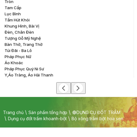
Tròn
Tam Cấp
Lục Bình
Tấm Hút Khói
Khung Hình, Bài Vị
Đèn, Chân Đèn
Tượng Gỗ Mỹ Nghệ
Bàn Thờ, Trang Thờ
Túi Đãi - Ba Lô
Pháp Phục Nữ
Áo Khoác
Pháp Phục Quý Ni Sư
Y,áo Tràng, Áo Hải Thanh
Trang chủ
Sản phẩm tổng hợp
🔴DỤNG CỤ ĐỐT TRẦM
Dụng cụ đốt trầm khoanh-bột
Bộ xông trầm bột hoa sen