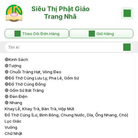
Theo Dõi Đơn Hàng
Giỏ Hàng
🔴kinh Sách
🔴tượng
🔴 Chuỗi Tràng Hạt, Vòng Đeo
🔴đồ Thờ Cúng Lưu Ly, Pha Lê, Gốm Sứ
🔴đồ Thờ Cúng Đồng
🔴 Gốm Sứ Bát Tràng
🔴 Đèn Điện
🔴 Nhang
Khay Lễ, Khay Trà, Bàn Trà, Hộp Mứt
Đồ Thờ Cúng (lư, Bình Bông, Chung Nước, Dĩa, Ống Nhang, Chò)
Lục Giác
Vuông
Chữ Nhật