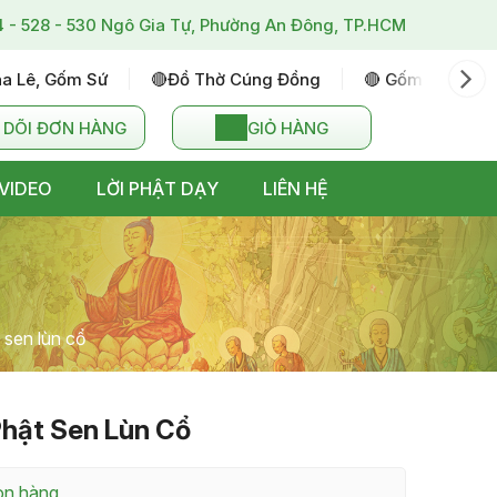
4 - 528 - 530 Ngô Gia Tự, Phường An Đông, TP.HCM
ha Lê, Gốm Sứ
🔴đồ Thờ Cúng Đồng
🔴 Gốm Sứ Bát T
 DÕI ĐƠN HÀNG
GIỎ HÀNG
VIDEO
LỜI PHẬT DẠY
LIÊN HỆ
 sen lùn cổ
hật Sen Lùn Cổ
còn hàng