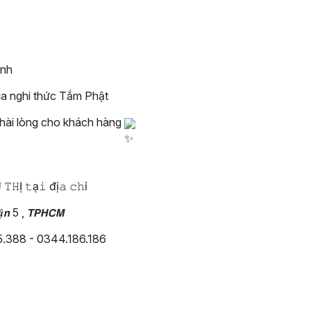
ình
ủa nghi thức Tắm Phật
tới sự hài lòng cho khách hàng
𝚃𝙷Ị 𝚝ạ𝚒 đị𝚊 𝚌𝚑ỉ
̣̂𝙣 5 , 𝙏𝙋𝙃𝘾𝙈
5.388 - 0344.186.186