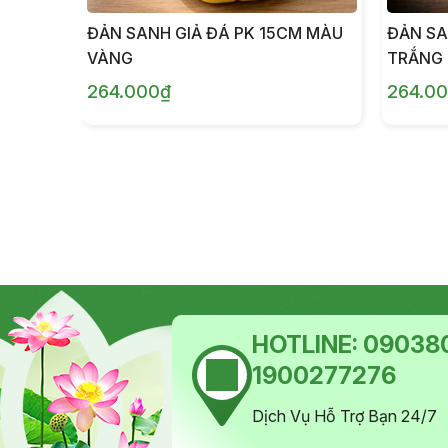
ĐẢN SANH GIẢ ĐÁ PK 15CM MÀU
ĐẢN SA
VÀNG
TRẮNG
264.000₫
264.0
HOTLINE:
090380
1900277276
Dịch Vụ Hỗ Trợ Bạn 24/7