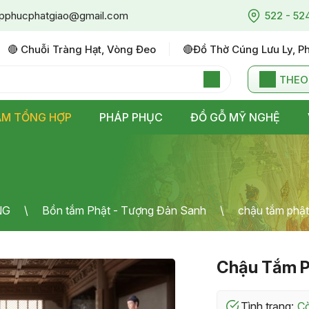
pphucphatgiao@gmail.com
522 - 52
🔴 Chuỗi Tràng Hạt, Vòng Đeo
🔴đồ Thờ Cúng Lưu Ly, P
THEO
ẨM TỔNG HỢP
PHÁP PHỤC
ĐỒ GỖ MỸ NGHỆ
NG
Bồn tắm Phật - Tượng Đản Sanh
chậu tắm phật
Chậu Tắm P
Tình trạng: