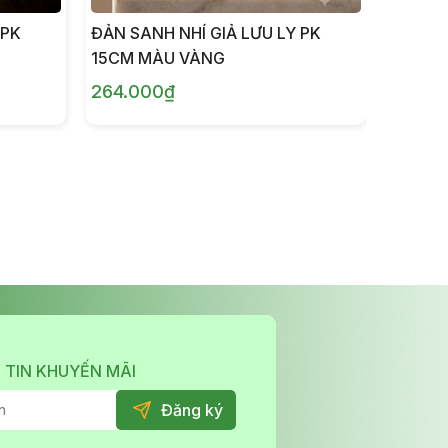
 PK
ĐẢN SANH NHÍ GIẢ LƯU LY PK
TƯỢNG 
15CM MÀU VÀNG
1.845
264.000₫
 TIN KHUYẾN MÃI