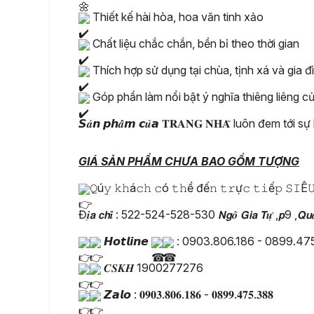
Thiết kế hài hòa, hoa văn tinh xảo
Chất liệu chắc chắn, bền bỉ theo thời gian
Thích hợp sử dụng tại chùa, tịnh xá và gia đ
Góp phần làm nổi bật ý nghĩa thiêng liêng c
𝙎𝒂̉𝙣 𝙥𝙝𝒂̂̉𝙢 𝙘𝒖̉𝙖 𝐓𝐑𝐀𝐍𝐆 𝐍𝐇𝐀̃ luôn đem 
GIÁ SẢN PHẨM CHƯA BAO GỒM TƯỢNG
𝚀ú𝚢 𝚔𝚑á𝚌𝚑 𝚌ó 𝚝𝚑ể đế𝚗 𝚝𝚛ự𝚌 𝚝𝚒ế𝚙 𝚂𝙸Ê𝚄 
Đ𝒊̣𝙖 𝙘𝙝𝒊̉ : 522-524-528-530 𝙉𝙜𝒐̂ 𝙂𝙞𝙖 𝙏𝒖̛̣ ,𝙥9 ,𝙌𝙪𝒂
𝙃𝙤𝙩𝙡𝙞𝙣𝙚
: 0903.806.186 - 0899.47
𝑪𝑺𝑲𝑯 1900277276
𝙕𝙖𝙡𝙤 : 𝟎𝟗𝟎𝟑.𝟖𝟎𝟔.𝟏𝟖𝟔 - 𝟎𝟖𝟗𝟗.𝟒𝟕𝟓.𝟑𝟖𝟖