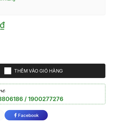
0₫
THÊM VÀO GIỎ HÀNG
ne
806186 / 1900277276
Facebook