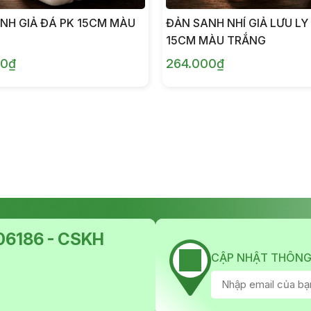
NH GIẢ ĐÁ PK 15CM MÀU
ĐẢN SANH NHÍ GIẢ LƯU LY
15CM MÀU TRẮNG
00₫
264.000₫
6186 - CSKH
CẬP NHẬT THÔNG