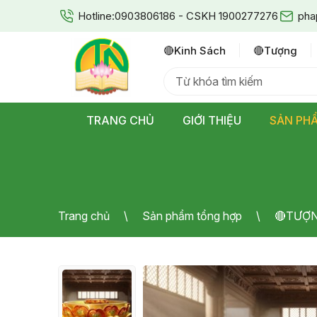
Hotline:
0903806186 - CSKH 1900277276
pha
🔴kinh Sách
🔴tượng
TRANG CHỦ
GIỚI THIỆU
SẢN PH
Trang chủ
Sản phẩm tổng hợp
🔴TƯỢ