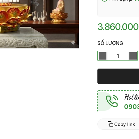
3.860.00
SỐ LƯỢNG
Hotli
0903
Copy link