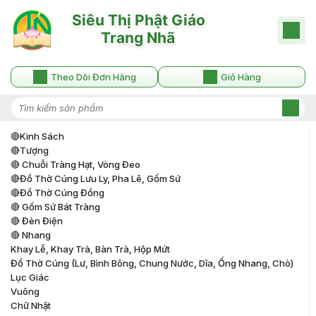
Theo Dõi Đơn Hàng
Giỏ Hàng
🔴kinh Sách
🔴tượng
🔴 Chuỗi Tràng Hạt, Vòng Đeo
🔴đồ Thờ Cúng Lưu Ly, Pha Lê, Gốm Sứ
🔴đồ Thờ Cúng Đồng
🔴 Gốm Sứ Bát Tràng
🔴 Đèn Điện
🔴 Nhang
Khay Lễ, Khay Trà, Bàn Trà, Hộp Mứt
Đồ Thờ Cúng (lư, Bình Bông, Chung Nước, Dĩa, Ống Nhang, Chò)
Lục Giác
Vuông
Chữ Nhật