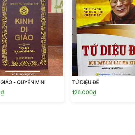
 GIÁO - QUYỂN MINI
TỨ DIỆU ĐẾ
0₫
126.000₫