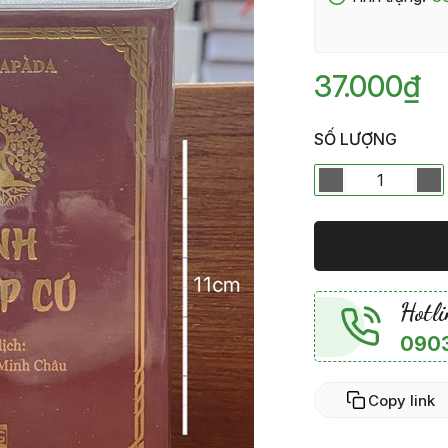
37.000₫
SỐ LƯỢNG
Hotli
0903
Copy link