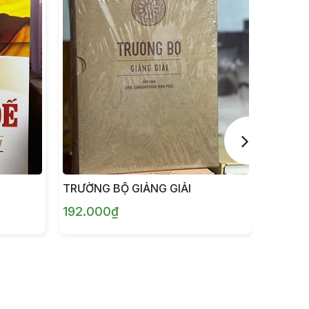
TRƯỜNG BỘ GIẢNG GIẢI
DU GIÀ
CHÚ - 
192.000₫
110.10