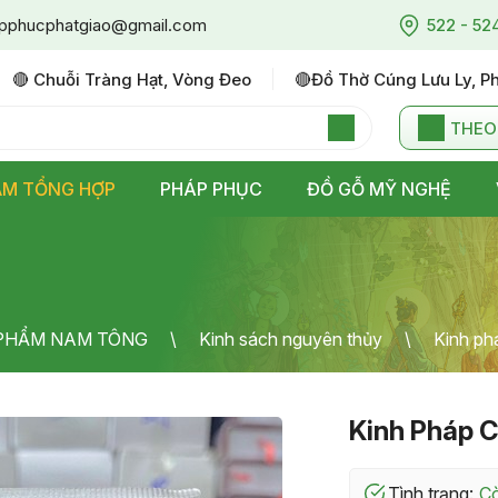
pphucphatgiao@gmail.com
522 - 52
🔴 Chuỗi Tràng Hạt, Vòng Đeo
🔴đồ Thờ Cúng Lưu Ly, P
THEO
ẨM TỔNG HỢP
PHÁP PHỤC
ĐỒ GỖ MỸ NGHỆ
 PHẨM NAM TÔNG
Kinh sách nguyên thủy
Kinh ph
Kinh Pháp C
Tình trạng: