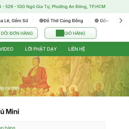
4 - 528 - 530 Ngô Gia Tự, Phường An Đông, TP.HCM
ha Lê, Gốm Sứ
🔴đồ Thờ Cúng Đồng
🔴 Gốm Sứ Bát T
 DÕI ĐƠN HÀNG
GIỎ HÀNG
VIDEO
LỜI PHẬT DẠY
LIÊN HỆ
áp cú mini
ú Mini
Còn hàng