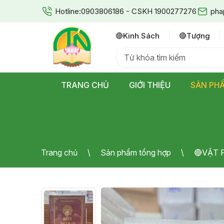
Hotline:
0903806186 - CSKH 1900277276
pha
🔴kinh Sách
🔴tượng
TRANG CHỦ
GIỚI THIỆU
SẢN PH
Trang chủ
Sản phẩm tổng hợp
🔴VẬT