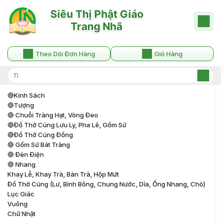
Theo Dõi Đơn Hàng
Giỏ Hàng
🔴kinh Sách
🔴tượng
🔴 Chuỗi Tràng Hạt, Vòng Đeo
🔴đồ Thờ Cúng Lưu Ly, Pha Lê, Gốm Sứ
🔴đồ Thờ Cúng Đồng
🔴 Gốm Sứ Bát Tràng
🔴 Đèn Điện
🔴 Nhang
Khay Lễ, Khay Trà, Bàn Trà, Hộp Mứt
Đồ Thờ Cúng (lư, Bình Bông, Chung Nước, Dĩa, Ống Nhang, Chò)
Lục Giác
Vuông
Chữ Nhật