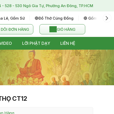
4 - 528 - 530 Ngô Gia Tự, Phường An Đông, TP.HCM
ha Lê, Gốm Sứ
🔴đồ Thờ Cúng Đồng
🔴 Gốm Sứ Bát T
 DÕI ĐƠN HÀNG
GIỎ HÀNG
VIDEO
LỜI PHẬT DẠY
LIÊN HỆ
THỌ CT12
Còn Hàng