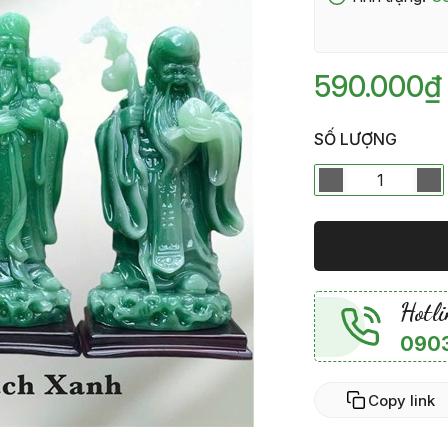
590.000₫
SỐ LƯỢNG
Hotli
0903
Copy link