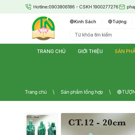
Hotline:
0903806186 - CSKH 1900277276
pha
🔴kinh Sách
🔴tượng
TRANG CHỦ
GIỚI THIỆU
SẢN PH
Trang chủ
Sản phẩm tổng hợp
🔴TƯỢ