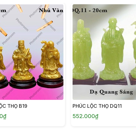
ỘC THỌ B19
PHÚC LỘC THỌ DQ11
00₫
552.000₫