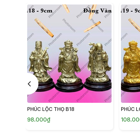
PHÚC LỘC THỌ B18
PHÚC L
98.000₫
108.0