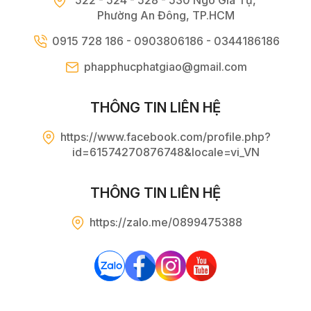
522 - 524 - 528 - 530 Ngô Gia Tự,
Phường An Đông, TP.HCM
0915 728 186 - 0903806186 - 0344186186
phapphucphatgiao@gmail.com
THÔNG TIN LIÊN HỆ
https://www.facebook.com/profile.php?
id=61574270876748&locale=vi_VN
THÔNG TIN LIÊN HỆ
https://zalo.me/0899475388