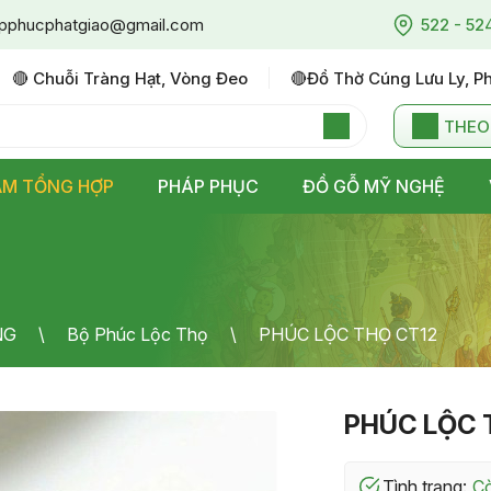
pphucphatgiao@gmail.com
522 - 52
🔴 Chuỗi Tràng Hạt, Vòng Đeo
🔴đồ Thờ Cúng Lưu Ly, P
THEO
ẨM TỔNG HỢP
PHÁP PHỤC
ĐỒ GỖ MỸ NGHỆ
NG
Bộ Phúc Lộc Thọ
PHÚC LỘC THỌ CT12
PHÚC LỘC 
Tình trạng: