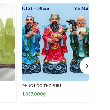
PHÚC LỘC THỌ B151
PHÚC 
1.337.000₫
297.0