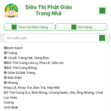
Theo Dõi Đơn Hàng
Giỏ Hàng
🔴kinh Sách
🔴tượng
🔴 Chuỗi Tràng Hạt, Vòng Đeo
🔴đồ Thờ Cúng Lưu Ly, Pha Lê, Gốm Sứ
🔴đồ Thờ Cúng Đồng
🔴 Gốm Sứ Bát Tràng
🔴 Đèn Điện
🔴 Nhang
Khay Lễ, Khay Trà, Bàn Trà, Hộp Mứt
Đồ Thờ Cúng (lư, Bình Bông, Chung Nước, Dĩa, Ống Nhang, Chò)
Lục Giác
Vuông
Chữ Nhật