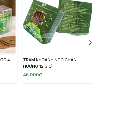
ỢC 4
TRẦM KHOANH NGỘ CHÂN
TRẦM 
HƯƠNG 12 GIỜ
PVN45
46.000₫
650.0