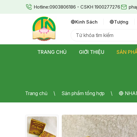
Hotline:
0903806186 - CSKH 1900277276
pha
🔴kinh Sách
🔴tượng
TRANG CHỦ
GIỚI THIỆU
SẢN PH
Trang chủ
Sản phẩm tổng hợp
🔴 NHA