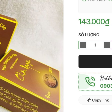
143.000₫
SỐ LƯỢNG
Hotli
0903
Copy link