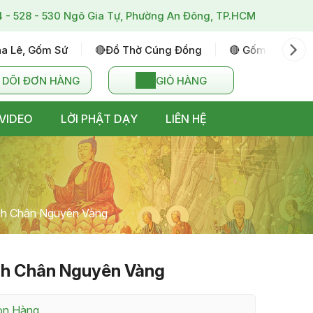
4 - 528 - 530 Ngô Gia Tự, Phường An Đông, TP.HCM
ha Lê, Gốm Sứ
🔴đồ Thờ Cúng Đồng
🔴 Gốm Sứ Bát T
 DÕI ĐƠN HÀNG
GIỎ HÀNG
VIDEO
LỜI PHẬT DẠY
LIÊN HỆ
h Chân Nguyên Vàng
h Chân Nguyên Vàng
Còn Hàng