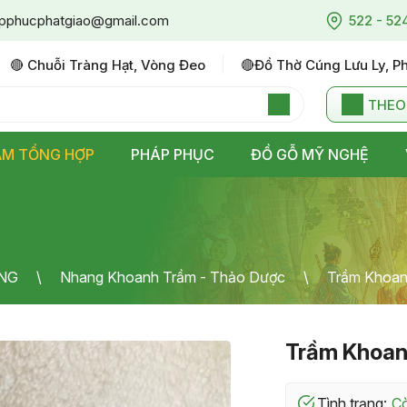
pphucphatgiao@gmail.com
522 - 52
🔴 Chuỗi Tràng Hạt, Vòng Đeo
🔴đồ Thờ Cúng Lưu Ly, P
THEO
ẨM TỔNG HỢP
PHÁP PHỤC
ĐỒ GỖ MỸ NGHỆ
NG
Nhang Khoanh Trầm - Thảo Dược
Trầm Khoan
Trầm Khoan
Tình trạng: