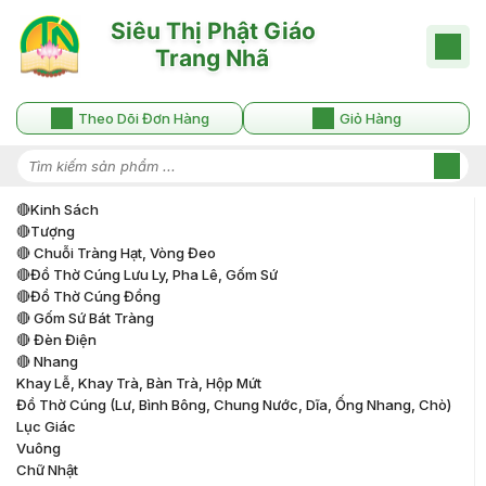
Theo Dõi Đơn Hàng
Giỏ Hàng
🔴kinh Sách
🔴tượng
🔴 Chuỗi Tràng Hạt, Vòng Đeo
🔴đồ Thờ Cúng Lưu Ly, Pha Lê, Gốm Sứ
🔴đồ Thờ Cúng Đồng
🔴 Gốm Sứ Bát Tràng
🔴 Đèn Điện
🔴 Nhang
Khay Lễ, Khay Trà, Bàn Trà, Hộp Mứt
Đồ Thờ Cúng (lư, Bình Bông, Chung Nước, Dĩa, Ống Nhang, Chò)
Lục Giác
Vuông
Chữ Nhật