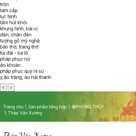
tròn
tam cấp
lục bình
tấm hút khói
khung hình, bài vị
đèn, chân đèn
tượng gỗ mỹ nghệ
bàn thờ, trang thờ
túi đãi - ba lô
pháp phục nữ
áo khoác
pháp phục quý ni sư
y,áo tràng, áo hải thanh
Trang chủ
Sản phẩm tổng hợp
🔴PHONG THỦY
Tháp Văn Xương
Tháp Văn Xương