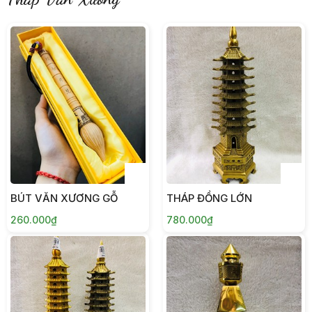
BÚT VĂN XƯƠNG GỖ
THÁP ĐỒNG LỚN
260.000₫
780.000₫