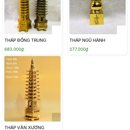
THÁP ĐỒNG TRUNG
THÁP NGŨ HÀNH
683.000₫
377.000₫
THÁP VĂN XƯƠNG