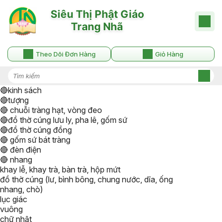
Theo Dõi Đơn Hàng
Giỏ Hàng
🔴kinh sách
🔴tượng
🔴 chuỗi tràng hạt, vòng đeo
🔴đồ thờ cúng lưu ly, pha lê, gốm sứ
🔴đồ thờ cúng đồng
🔴 gốm sứ bát tràng
🔴 đèn điện
🔴 nhang
khay lễ, khay trà, bàn trà, hộp mứt
đồ thờ cúng (lư, bình bông, chung nước, dĩa, ống
nhang, chò)
lục giác
vuông
chữ nhật