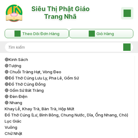
Theo Dõi Đơn Hàng
Giỏ Hàng
🔴kinh Sách
🔴tượng
🔴 Chuỗi Tràng Hạt, Vòng Đeo
🔴đồ Thờ Cúng Lưu Ly, Pha Lê, Gốm Sứ
🔴đồ Thờ Cúng Đồng
🔴 Gốm Sứ Bát Tràng
🔴 Đèn Điện
🔴 Nhang
Khay Lễ, Khay Trà, Bàn Trà, Hộp Mứt
Đồ Thờ Cúng (lư, Bình Bông, Chung Nước, Dĩa, Ống Nhang, Chò)
Lục Giác
Vuông
Chữ Nhật