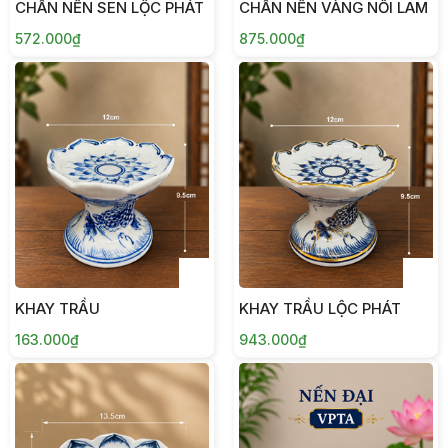
CHÂN NẾN SEN LỘC PHÁT
CHÂN NẾN VÀNG NỔI LAM
572.000₫
875.000₫
KHAY TRẦU
KHAY TRẦU LỘC PHÁT
163.000₫
943.000₫