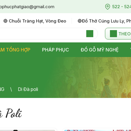
pphucphatgiao@gmail.com
522 - 52
🔴 Chuỗi Tràng Hạt, Vòng Đeo
🔴đồ Thờ Cúng Lưu Ly, P
THEO
ẨM TỔNG HỢP
PHÁP PHỤC
ĐỒ GỖ MỸ NGHỆ
NG
Di Đà poli
 Poli