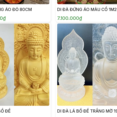
NG ÁO ĐỎ 80CM
DI ĐÀ ĐỨNG ÁO MÀU CỔ 1M2
00₫
7.100.000₫
BỒ ĐỀ
DI ĐÀ LÁ BỒ ĐỀ TRẮNG MỜ 