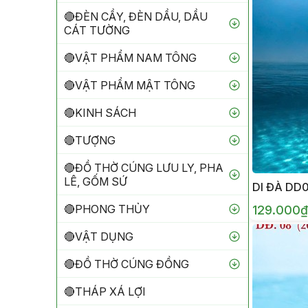
🔴ĐÈN CẦY, ĐÈN DẦU, DẦU
CÁT TƯỜNG
🔴VẬT PHẨM NAM TÔNG
🔴VẬT PHẨM MẬT TÔNG
🔴KINH SÁCH
🔴TƯỢNG
🔴ĐỒ THỜ CÚNG LƯU LY, PHA
LÊ, GỐM SỨ
DI ĐÀ DD
🔴PHONG THỦY
129.000₫
🔴VẬT DỤNG
🔴ĐỒ THỜ CÚNG ĐỒNG
🔴THÁP XÁ LỢI