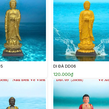
05
DI ĐÀ DD06
120.000₫