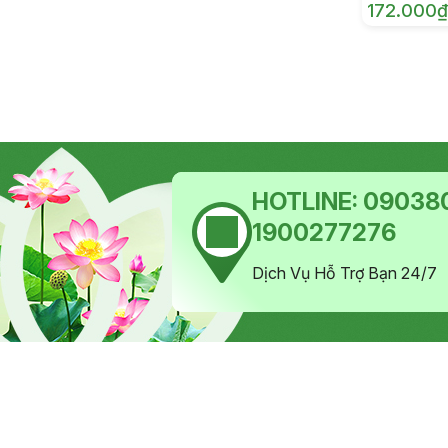
172.000₫
HOTLINE:
090380
1900277276
Dịch Vụ Hỗ Trợ Bạn 24/7