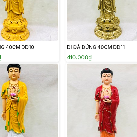
NG 40CM DD10
DI ĐÀ ĐỨNG 40CM DD11
₫
410.000₫