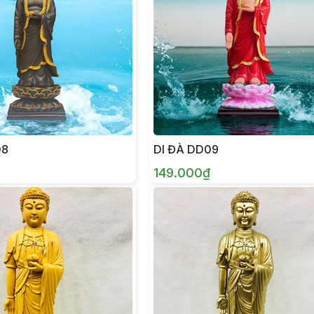
08
DI ĐÀ DD09
149.000₫