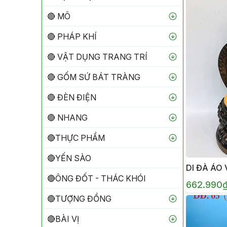
🔴 MÕ
🔴 PHÁP KHÍ
🔴 VẬT DỤNG TRANG TRÍ
🔴 GỐM SỨ BÁT TRÀNG
🔴 ĐÈN ĐIỆN
🔴 NHANG
🔴THỰC PHẨM
🔴YẾN SÀO
DI ĐÀ ÁO
🔴ÔNG ĐỐT - THÁC KHÓI
662.990
🔴TƯỢNG ĐỒNG
🔴BÀI VỊ