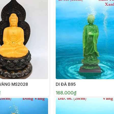
 VÀNG MS2028
DI ĐÀ B95
₫
168.000₫