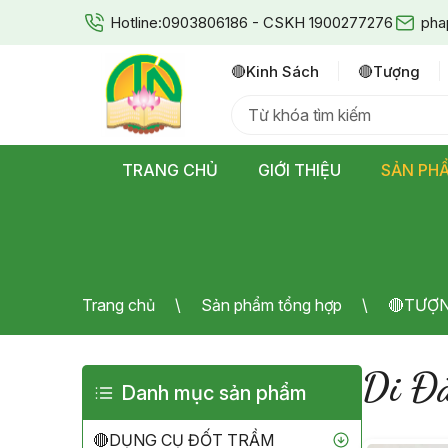
Hotline:
0903806186 - CSKH 1900277276
pha
🔴kinh Sách
🔴tượng
TRANG CHỦ
GIỚI THIỆU
SẢN PH
Trang chủ
Sản phẩm tổng hợp
🔴TƯỢ
Di Đà
Danh mục sản phẩm
🔴DỤNG CỤ ĐỐT TRẦM