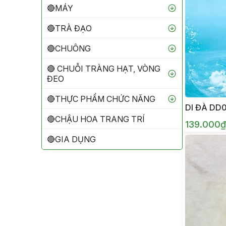
🔴MÁY
🔴TRÀ ĐẠO
🔴CHUÔNG
🔴 CHUỖI TRÀNG HẠT, VÒNG
ĐEO
🔴THỰC PHẨM CHỨC NĂNG
DI ĐÀ DD
🔴CHẬU HOA TRANG TRÍ
139.000₫
🔴GIA DỤNG