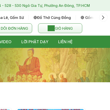
4 - 528 - 530 Ngô Gia Tự, Phường An Đông, TP.HCM
ha Lê, Gốm Sứ
🔴đồ Thờ Cúng Đồng
🔴 Gốm Sứ Bát T
 DÕI ĐƠN HÀNG
GIỎ HÀNG
VIDEO
LỜI PHẬT DẠY
LIÊN HỆ